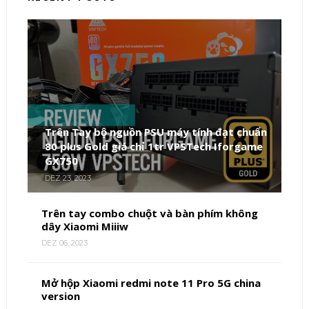
Trên Tay bộ nguồn PSU máy tính đạt chuẩn
80 plus Gold giá chỉ 1tr VPSTech Iforgame
GX750
DEZ 23, 2023
Trên tay combo chuột và bàn phím không
dây Xiaomi Miiiw
DEZ 06, 2023
Mở hộp Xiaomi redmi note 11 Pro 5G china
version