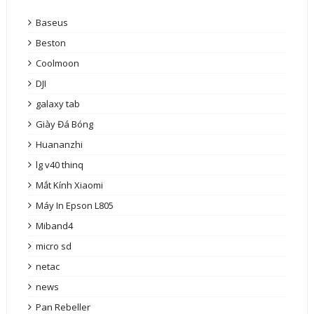
Baseus
Beston
Coolmoon
DJI
galaxy tab
Giày Đá Bóng
Huananzhi
lg v40 thinq
Mắt Kính Xiaomi
Máy In Epson L805
Miband4
micro sd
netac
news
Pan Rebeller