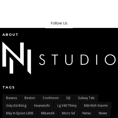
Follow Us
ABOUT
TAGS
Baseus
Beston
Coolmoon
DJI
Galaxy Tab
Giày Đá Bóng
Huananzhi
Lg V40 Thinq
Mắt Kính Xiaomi
Máy In Epson L805
Miband4
Micro Sd
Netac
News